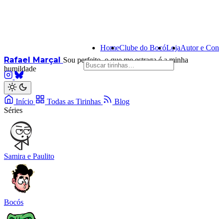
Home
Clube do Bocó
Loja
Autor e Con
Rafael Marçal
Sou perfeito, o que me estraga é a minha
humildade
Início
Todas as Tirinhas
Blog
Séries
Samira e Paulito
Bocós