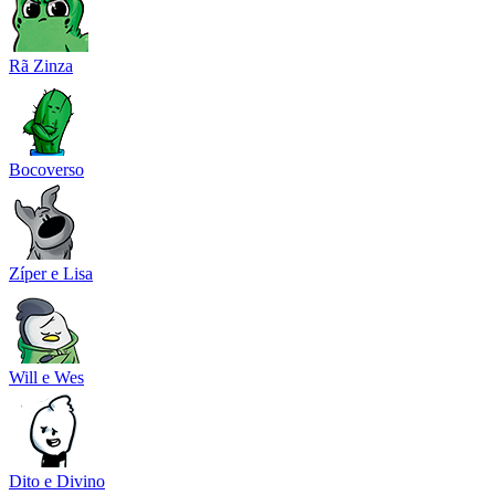
Rã Zinza
Bocoverso
Zíper e Lisa
Will e Wes
Dito e Divino