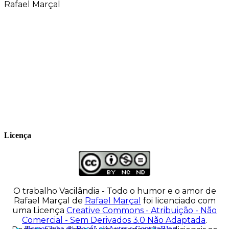
Rafael Marçal
Rafael Marçal é de Hortolândia – SP e faz
quadrinhos e ilustrações desde 2009,
publica seus trabalhos no site
vacilandia.com e nas redes sociais. Já
colaborou com a Revista MAD e licencia
tirinhas para diversos livros didáticos por
todo o Brasil.
Licença
O trabalho
Vacilândia - Todo o humor e o amor de
Rafael Marçal
de
Rafael Marçal
foi licenciado com
uma Licença
Creative Commons - Atribuição - Não
Comercial - Sem Derivados 3.0 Não Adaptada
.
Home
Clube do Bocó
Loja
Autor e Contato
Blog