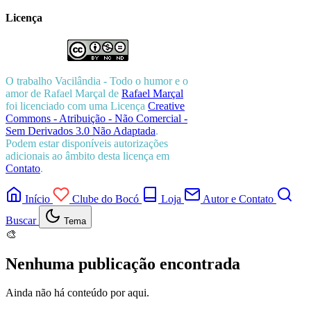
Licença
O trabalho
Vacilândia - Todo o humor e o
amor de Rafael Marçal
de
Rafael Marçal
foi licenciado com uma Licença
Creative
Commons - Atribuição - Não Comercial -
Sem Derivados 3.0 Não Adaptada
.
Podem estar disponíveis autorizações
adicionais ao âmbito desta licença em
Contato
.
Início
Clube do Bocó
Loja
Autor e Contato
Buscar
Tema
🎨
Nenhuma publicação encontrada
Ainda não há conteúdo por aqui.