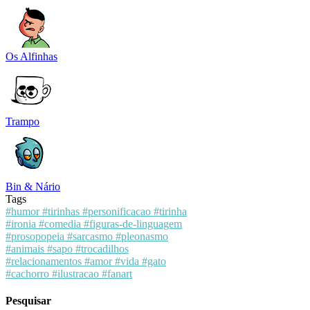
Os Alfinhas
Trampo
Bin & Nário
Tags
#humor
#tirinhas
#personificacao
#tirinha
#ironia
#comedia
#figuras-de-linguagem
#prosopopeia
#sarcasmo
#pleonasmo
#animais
#sapo
#trocadilhos
#relacionamentos
#amor
#vida
#gato
#cachorro
#ilustracao
#fanart
Pesquisar