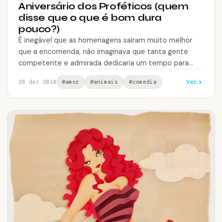
Aniversário dos Proféticos (quem
disse que o que é bom dura
pouco?)
É inegável que as homenagens saíram muito melhor
que a encomenda, não imaginava que tanta gente
competente e admirada dedicaria um tempo para
participar, mas a idéia não…
Ver
28 dez 2010
#amor
#animais
#comedia