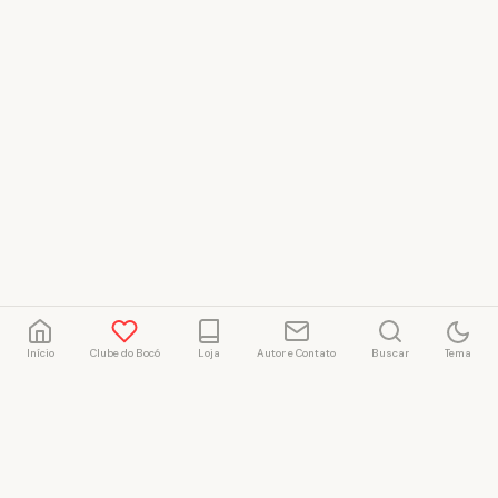
Início
Clube do Bocó
Loja
Autor e Contato
Buscar
Tema
Rafael Marçal
Rafael Marçal é de
Hortolândia – SP e faz