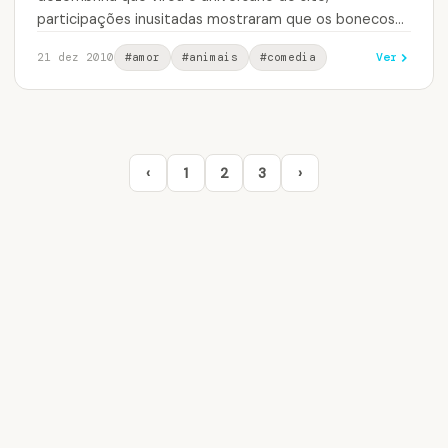
participações inusitadas mostraram que os bonecos
de palito tem, sim, muito de personalidade…
Ver
21 dez 2010
#amor
#animais
#comedia
‹
1
2
3
›