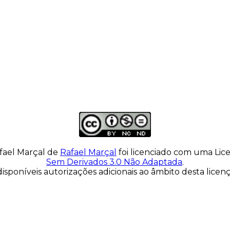
fael Marçal
de
Rafael Marçal
foi licenciado com uma Li
Sem Derivados 3.0 Não Adaptada
.
isponíveis autorizações adicionais ao âmbito desta lice