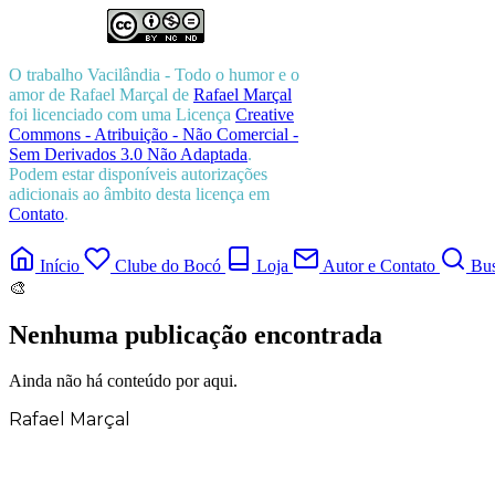
O trabalho
Vacilândia - Todo o humor e o
amor de Rafael Marçal
de
Rafael Marçal
foi licenciado com uma Licença
Creative
Commons - Atribuição - Não Comercial -
Sem Derivados 3.0 Não Adaptada
.
Podem estar disponíveis autorizações
adicionais ao âmbito desta licença em
Contato
.
Início
Clube do Bocó
Loja
Autor e Contato
Bus
🎨
Nenhuma publicação encontrada
Ainda não há conteúdo por aqui.
Rafael Marçal
Rafael Marçal é de Hortolândia – SP e faz
quadrinhos e ilustrações desde 2009,