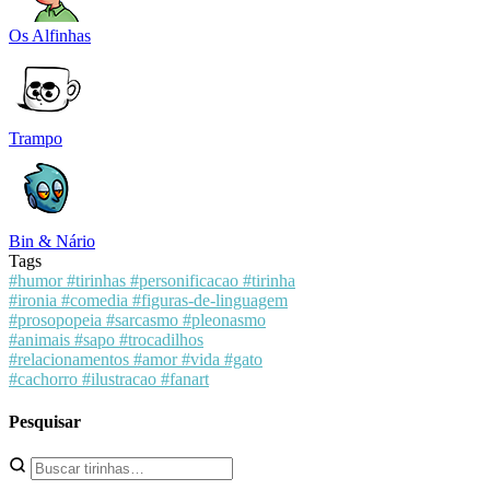
Os Alfinhas
Trampo
Bin & Nário
Tags
#humor
#tirinhas
#personificacao
#tirinha
#ironia
#comedia
#figuras-de-linguagem
#prosopopeia
#sarcasmo
#pleonasmo
#animais
#sapo
#trocadilhos
#relacionamentos
#amor
#vida
#gato
#cachorro
#ilustracao
#fanart
Pesquisar