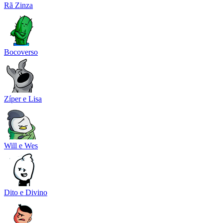
Rã Zinza
Bocoverso
Zíper e Lisa
Will e Wes
Dito e Divino