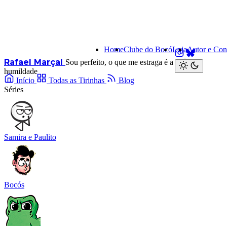
Home
Clube do Bocó
Loja
Autor e Con
Rafael Marçal
Sou perfeito, o que me estraga é a minha
humildade
Início
Todas as Tirinhas
Blog
Séries
Samira e Paulito
Bocós