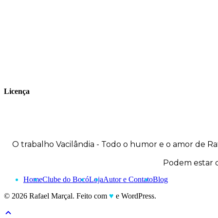
publica seus trabalhos no site
vacilandia.com e nas redes sociais. Já
colaborou com a Revista MAD e licencia
tirinhas para diversos livros didáticos por
todo o Brasil.
Licença
O trabalho
Vacilândia - Todo o humor e o amor de Ra
Podem estar d
Home
Clube do Bocó
Loja
Autor e Contato
Blog
© 2026 Rafael Marçal. Feito com
♥
e WordPress.