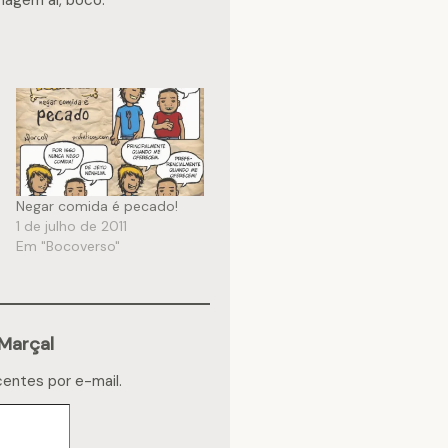
magem aí, bocó.
Negar comida é pecado!
1 de julho de 2011
Em "Bocoverso"
Marçal
centes por e-mail.