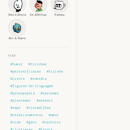
Dito e Divino
Os Alfinhas
Trampo
Bin & Nário
TAGS
#humor
#tirinhas
#personificacao
#tirinha
#ironia
#comedia
#figuras-de-linguagem
#prosopopeia
#sarcasmo
#pleonasmo
#animais
#sapo
#trocadilhos
#relacionamentos
#amor
#vida
#gato
#cachorro
#ilustracao
#fanart