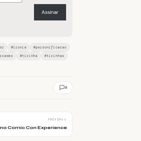
Assinar
or
#ironia
#personificacao
rcasmo
#tirinha
#tirinhas
0
PRÓXIMA
 na Comic Con Experience