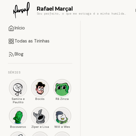
Rafael Marçal
Sou perfeito, o que me estraga é a minha humildade
Início
Todas as Tirinhas
Blog
SÉRIES
Samira e
Bocós
Rã Zinza
Paulito
Bocoverso
Zíper e Lisa
Will e Wes