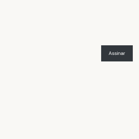
Assinar
LICENÇA
O trabalho
Vacilândia - Todo o humor e
o amor de Rafael Marçal
de
Rafael Marçal
foi licenciado com uma Licença