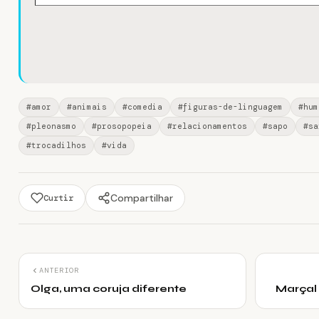
#amor
#animais
#comedia
#figuras-de-linguagem
#hum
#pleonasmo
#prosopopeia
#relacionamentos
#sapo
#sa
#trocadilhos
#vida
Compartilhar
Curtir
ANTERIOR
Olga, uma coruja diferente
Marçal