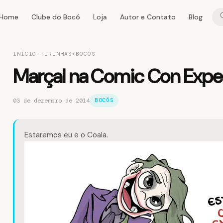
Home
Clube do Bocó
Loja
Autor e Contato
Blog
INÍCIO
›
TIRINHAS
›
BOCÓS
Marçal na Comic Con Expe
03 de dezembro de 2014
BOCÓS
Estaremos eu e o
Coala
.