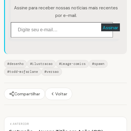
Assine para receber nossas notícias mais recentes
por e-mail.
Digite seu e-mail…
Assinar
#desenho
#ilustracao
#image-comics
#spawn
#todd-mcfarlane
#versao
Compartilhar
Voltar
ANTERIOR