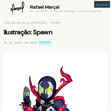
Assinar
Rafael Marçal
Sou perfeito, o que me estraga é a minha humildade
INÍCIO
›
BLOG
›
ILUSTRAÇÃO: SPAWN
Ilustração: Spawn
20 de junho de 2020
TEXTOS