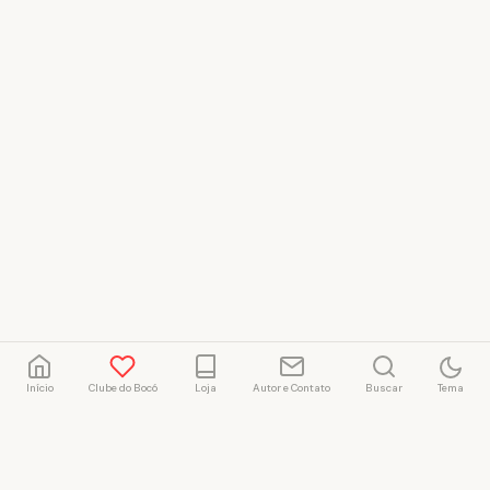
Início
Clube do Bocó
Loja
Autor e Contato
Buscar
Tema
Rafael Marçal