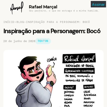
Assinar
Rafael Marçal
Sou perfeito, o que me estraga é a minha humildade
INÍCIO
›
BLOG
›
INSPIRAÇÃO PARA A PERSONAGEM: BOCÓ
Inspiração para a Personagem: Bocó
20 de junho de 2020
TEXTOS