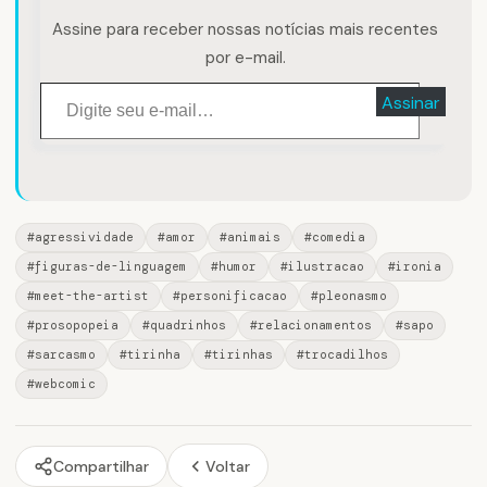
Assine para receber nossas notícias mais recentes
por e-mail.
Digite seu e-mail…
Assinar
#agressividade
#amor
#animais
#comedia
#figuras-de-linguagem
#humor
#ilustracao
#ironia
#meet-the-artist
#personificacao
#pleonasmo
#prosopopeia
#quadrinhos
#relacionamentos
#sapo
#sarcasmo
#tirinha
#tirinhas
#trocadilhos
#webcomic
Compartilhar
Voltar