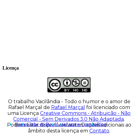
quadrinhos e ilustrações desde 2009,
publica seus trabalhos no site
vacilandia.com e nas redes sociais. Já
colaborou com a Revista MAD e licencia
tirinhas para diversos livros didáticos por
todo o Brasil.
Licença
O trabalho
Vacilândia - Todo o humor e o amor de
Rafael Marçal
de
Rafael Marçal
foi licenciado com
uma Licença
Creative Commons - Atribuição - Não
Comercial - Sem Derivados 3.0 Não Adaptada
.
Home
Clube do Bocó
Loja
Autor e Contato
Blog
Podem estar disponíveis autorizações adicionais ao
âmbito desta licença em
Contato
.