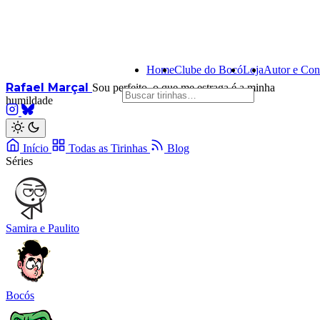
Home
Clube do Bocó
Loja
Autor e Con
Rafael Marçal
Sou perfeito, o que me estraga é a minha
humildade
Início
Todas as Tirinhas
Blog
Séries
Samira e Paulito
Bocós