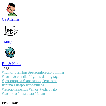
Os Alfinhas
Trampo
Bin & Nário
Tags
#humor
#tirinhas
#personificacao
#tirinha
#ironia
#comedia
#figuras-de-linguagem
#prosopopeia
#sarcasmo
#pleonasmo
#animais
#sapo
#trocadilhos
#relacionamentos
#amor
#vida
#gato
#cachorro
#ilustracao
#fanart
Pesquisar