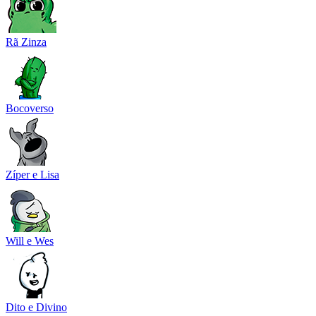
Rã Zinza
Bocoverso
Zíper e Lisa
Will e Wes
Dito e Divino