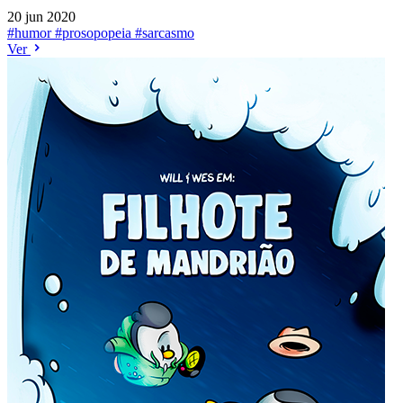
20 jun 2020
#humor
#prosopopeia
#sarcasmo
Ver