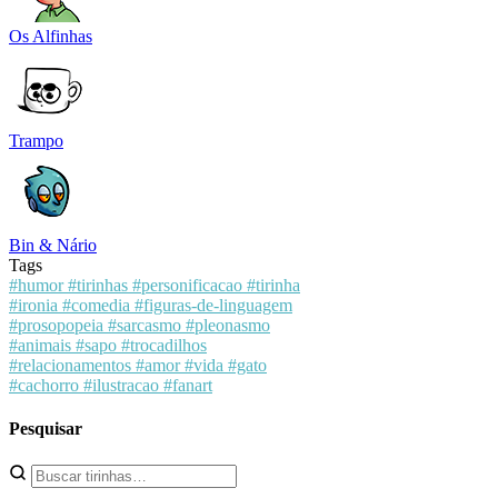
Os Alfinhas
Trampo
Bin & Nário
Tags
#humor
#tirinhas
#personificacao
#tirinha
#ironia
#comedia
#figuras-de-linguagem
#prosopopeia
#sarcasmo
#pleonasmo
#animais
#sapo
#trocadilhos
#relacionamentos
#amor
#vida
#gato
#cachorro
#ilustracao
#fanart
Pesquisar