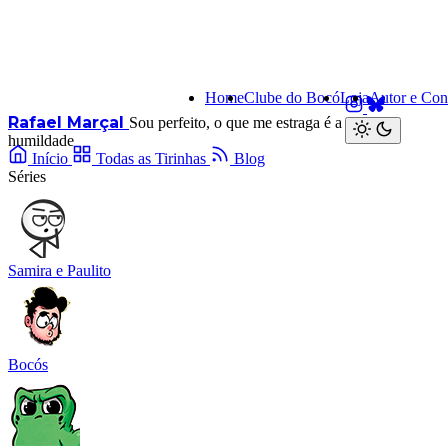
Home
Clube do Bocó
Loja
Autor e Con
Rafael Marçal
Sou perfeito, o que me estraga é a minha
humildade
Início
Todas as Tirinhas
Blog
Séries
Samira e Paulito
Bocós