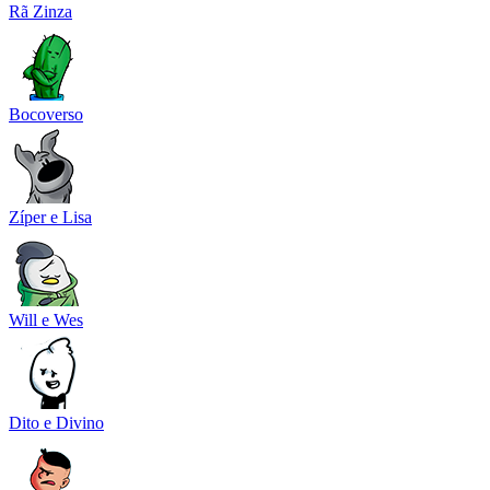
Rã Zinza
Bocoverso
Zíper e Lisa
Will e Wes
Dito e Divino