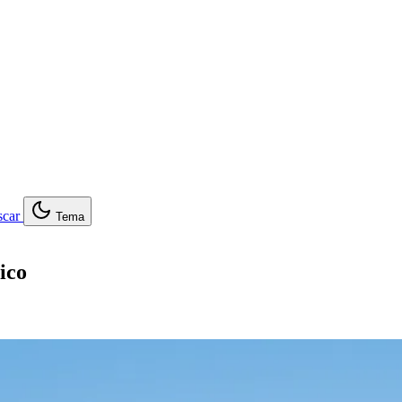
car
Tema
ico