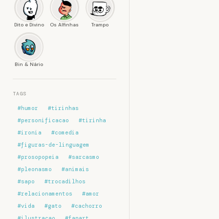
Dito e Divino
Os Alfinhas
Trampo
Bin & Nário
TAGS
#humor
#tirinhas
#personificacao
#tirinha
#ironia
#comedia
#figuras-de-linguagem
#prosopopeia
#sarcasmo
#pleonasmo
#animais
#sapo
#trocadilhos
#relacionamentos
#amor
#vida
#gato
#cachorro
#ilustracao
#fanart