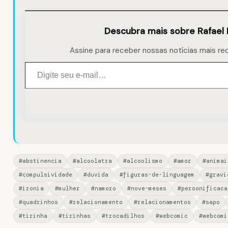
Descubra mais sobre Rafael 
Assine para receber nossas notícias mais re
Digite seu e-mail…
#abstinencia
#alcoolatra
#alcoolismo
#amor
#animai
#compulsividade
#duvida
#figuras-de-linguagem
#gravi
#ironia
#mulher
#namoro
#nove-meses
#personificaca
#quadrinhos
#relacionamento
#relacionamentos
#sapo
#tirinha
#tirinhas
#trocadilhos
#webcomic
#webcomi