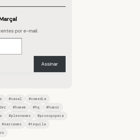
Marçal
centes por e-mail.
Assinar
s
#casal
#comedia
dez
#homem
#hq
#humor
o
#pleonasmo
#prosopopeia
#sarcasmo
#tequila
cs