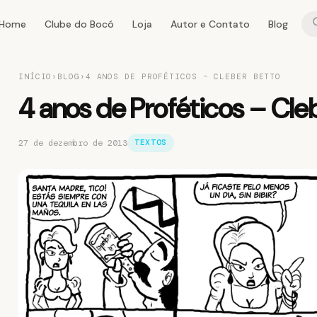
Home
Clube do Bocó
Loja
Autor e Contato
Blog
INÍCIO
›
BLOG
›
4 ANOS DE PROFÉTICOS – CLEBER BETTO
4 anos de Proféticos – Cle
27 de dezembro de 2013
TEXTOS