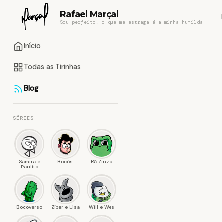
Rafael Marçal
Sou perfeito, o que me estraga é a minha humildade
Início
Todas as Tirinhas
Blog
SÉRIES
Samira e
Bocós
Rã Zinza
Paulito
Bocoverso
Zíper e Lisa
Will e Wes