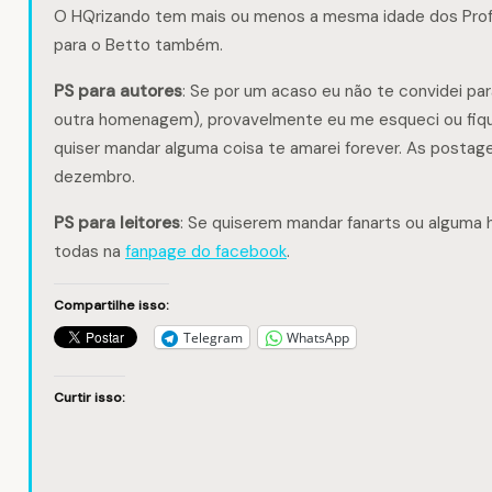
O HQrizando tem mais ou menos a mesma idade dos Prof
para o Betto também.
PS para autores
: Se por um acaso eu não te convidei para 
outra homenagem), provavelmente eu me esqueci ou fiq
quiser mandar alguma coisa te amarei forever. As posta
dezembro.
PS para leitores
: Se quiserem mandar fanarts ou algum
todas na
fanpage do facebook
.
Compartilhe isso:
Telegram
WhatsApp
Curtir isso: