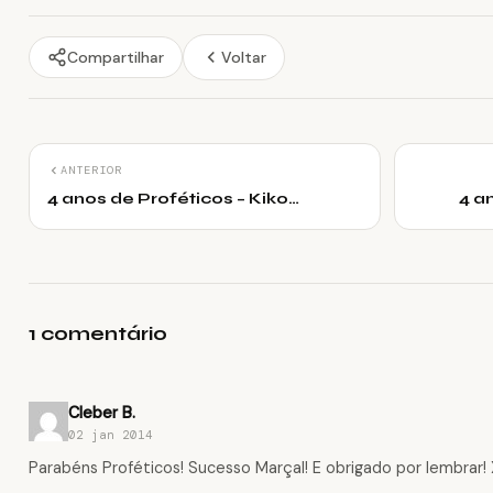
Compartilhar
Voltar
ANTERIOR
4 anos de Proféticos – Kiko
4 a
Welbber
1 comentário
Cleber B.
02 jan 2014
Parabéns Proféticos! Sucesso Marçal! E obrigado por lembrar! 