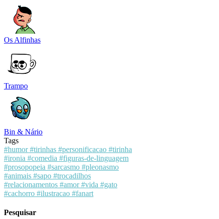
Os Alfinhas
Trampo
Bin & Nário
Tags
#humor
#tirinhas
#personificacao
#tirinha
#ironia
#comedia
#figuras-de-linguagem
#prosopopeia
#sarcasmo
#pleonasmo
#animais
#sapo
#trocadilhos
#relacionamentos
#amor
#vida
#gato
#cachorro
#ilustracao
#fanart
Pesquisar