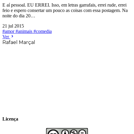
E aí pessoal. EU ERREI. Isso, em letras garrafais, errei rude, errei
feio e espero consertar um pouco as coisas com essa postagem. Na
noite do dia 20…
21 jul 2015
#amor
#animais
#comedia
Ver
Rafael Marçal
Rafael Marçal é de Hortolândia – SP e faz
quadrinhos e ilustrações desde 2009,
publica seus trabalhos no site
vacilandia.com e nas redes sociais. Já
colaborou com a Revista MAD e licencia
tirinhas para diversos livros didáticos por
todo o Brasil.
Licença