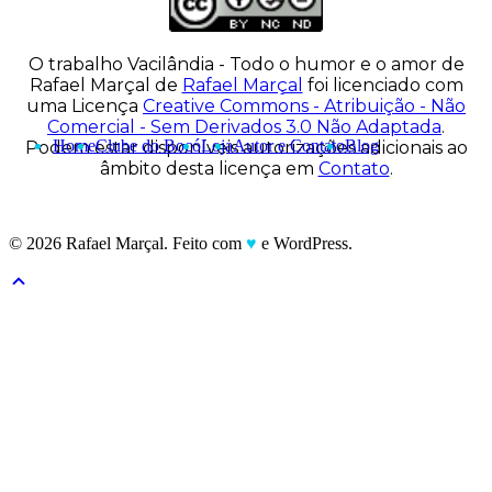
O trabalho
Vacilândia - Todo o humor e o amor de
Rafael Marçal
de
Rafael Marçal
foi licenciado com
uma Licença
Creative Commons - Atribuição - Não
Comercial - Sem Derivados 3.0 Não Adaptada
.
Home
Clube do Bocó
Loja
Autor e Contato
Blog
Podem estar disponíveis autorizações adicionais ao
âmbito desta licença em
Contato
.
© 2026 Rafael Marçal. Feito com
♥
e WordPress.