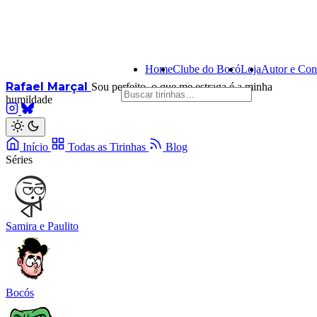
Home
Clube do Bocó
Loja
Autor e Con
Rafael Marçal
Sou perfeito, o que me estraga é a minha
humildade
Início
Todas as Tirinhas
Blog
Séries
Samira e Paulito
Bocós