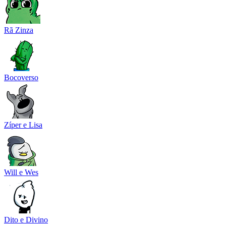
Rã Zinza
Bocoverso
Zíper e Lisa
Will e Wes
Dito e Divino