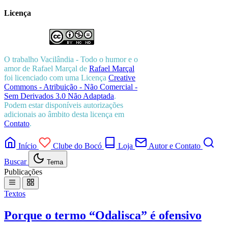
Licença
O trabalho
Vacilândia - Todo o humor e o
amor de Rafael Marçal
de
Rafael Marçal
foi licenciado com uma Licença
Creative
Commons - Atribuição - Não Comercial -
Sem Derivados 3.0 Não Adaptada
.
Podem estar disponíveis autorizações
adicionais ao âmbito desta licença em
Contato
.
Início
Clube do Bocó
Loja
Autor e Contato
Buscar
Tema
Publicações
Textos
Porque o termo “Odalisca” é ofensivo