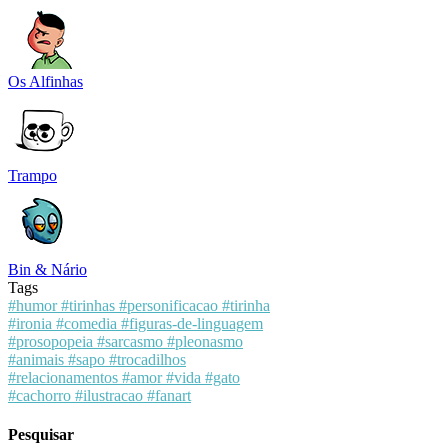
Os Alfinhas
Trampo
Bin & Nário
Tags
#humor
#tirinhas
#personificacao
#tirinha
#ironia
#comedia
#figuras-de-linguagem
#prosopopeia
#sarcasmo
#pleonasmo
#animais
#sapo
#trocadilhos
#relacionamentos
#amor
#vida
#gato
#cachorro
#ilustracao
#fanart
Pesquisar