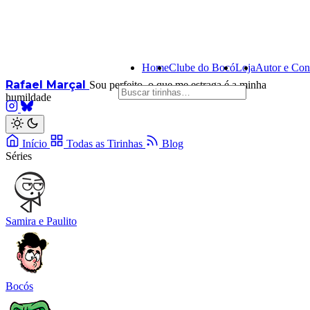
Home
Clube do Bocó
Loja
Autor e Con
Rafael Marçal
Sou perfeito, o que me estraga é a minha
humildade
Início
Todas as Tirinhas
Blog
Séries
Samira e Paulito
Bocós