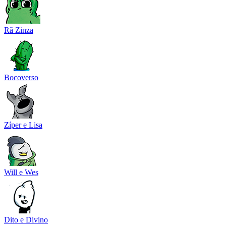
Rã Zinza
Bocoverso
Zíper e Lisa
Will e Wes
Dito e Divino