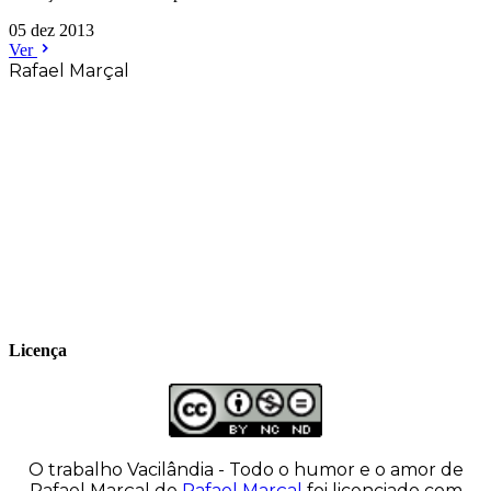
05 dez 2013
Ver
Rafael Marçal
Rafael Marçal é de Hortolândia – SP e faz
quadrinhos e ilustrações desde 2009,
publica seus trabalhos no site
vacilandia.com e nas redes sociais. Já
colaborou com a Revista MAD e licencia
tirinhas para diversos livros didáticos por
todo o Brasil.
Licença
O trabalho
Vacilândia - Todo o humor e o amor de
Rafael Marçal
de
Rafael Marçal
foi licenciado com