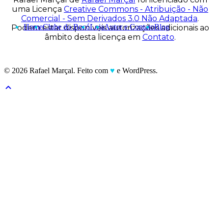
uma Licença
Creative Commons - Atribuição - Não
Comercial - Sem Derivados 3.0 Não Adaptada
.
Home
Clube do Bocó
Loja
Autor e Contato
Blog
Podem estar disponíveis autorizações adicionais ao
âmbito desta licença em
Contato
.
© 2026 Rafael Marçal. Feito com
♥
e WordPress.