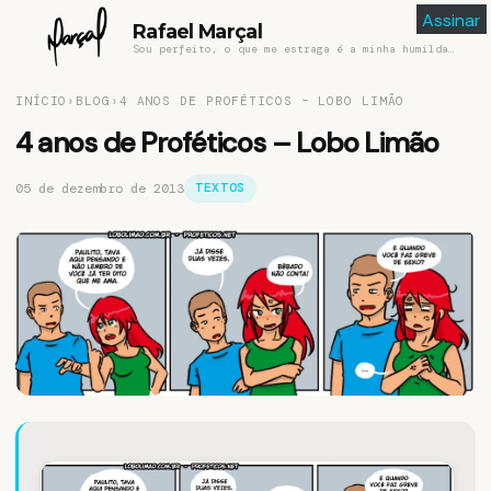
Assinar
Rafael Marçal
Sou perfeito, o que me estraga é a minha humildade
INÍCIO
›
BLOG
›
4 ANOS DE PROFÉTICOS – LOBO LIMÃO
4 anos de Proféticos – Lobo Limão
05 de dezembro de 2013
TEXTOS