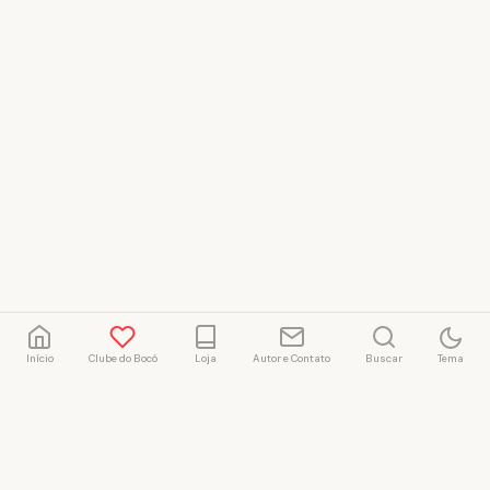
Início
Clube do Bocó
Loja
Autor e Contato
Buscar
Tema
Rafael Marçal
Rafael Marçal é de