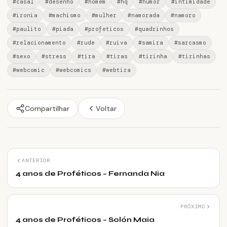
#casal
#desenho
#homem
#hq
#humor
#intimidade
#ironia
#machismo
#mulher
#namorada
#namoro
#paulito
#piada
#profeticos
#quadrinhos
#relacionamento
#rude
#ruiva
#samira
#sarcasmo
#sexo
#stress
#tira
#tiras
#tirinha
#tirinhas
#webcomic
#webcomics
#webtira
Compartilhar
Voltar
ANTERIOR
4 anos de Proféticos – Fernanda Nia
PRÓXIMO
4 anos de Proféticos – Solón Maia