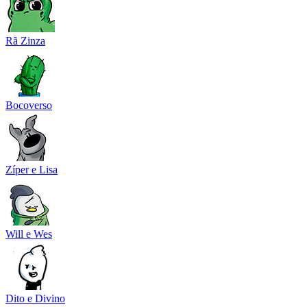
Rã Zinza
Bocoverso
Zíper e Lisa
Will e Wes
Dito e Divino