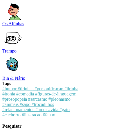
Os Alfinhas
Trampo
Bin & Nário
Tags
#humor
#tirinhas
#personificacao
#tirinha
#ironia
#comedia
#figuras-de-linguagem
#prosopopeia
#sarcasmo
#pleonasmo
#animais
#sapo
#trocadilhos
#relacionamentos
#amor
#vida
#gato
#cachorro
#ilustracao
#fanart
Pesquisar