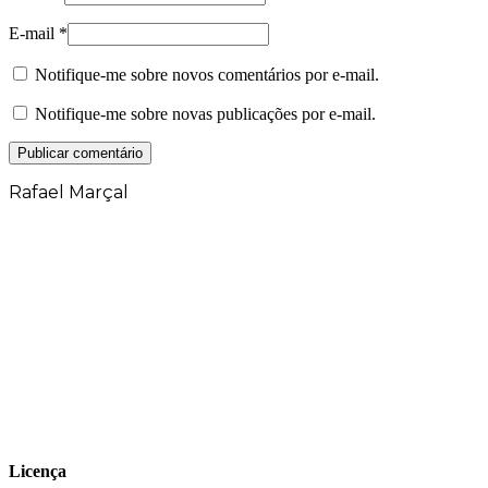
E-mail
*
Notifique-me sobre novos comentários por e-mail.
Notifique-me sobre novas publicações por e-mail.
Rafael Marçal
Rafael Marçal é de Hortolândia – SP e faz
quadrinhos e ilustrações desde 2009,
publica seus trabalhos no site
vacilandia.com e nas redes sociais. Já
colaborou com a Revista MAD e licencia
tirinhas para diversos livros didáticos por
todo o Brasil.
Licença