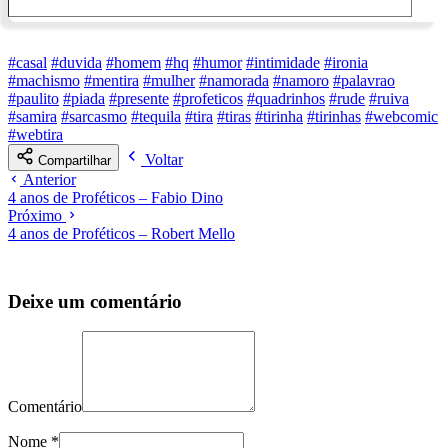
#casal
#duvida
#homem
#hq
#humor
#intimidade
#ironia
#machismo
#mentira
#mulher
#namorada
#namoro
#palavrao
#paulito
#piada
#presente
#profeticos
#quadrinhos
#rude
#ruiva
#samira
#sarcasmo
#tequila
#tira
#tiras
#tirinha
#tirinhas
#webcomic
#webtira
Voltar
Compartilhar
Anterior
4 anos de Proféticos – Fabio Dino
Próximo
4 anos de Proféticos – Robert Mello
Deixe um comentário
Comentário
Nome
*