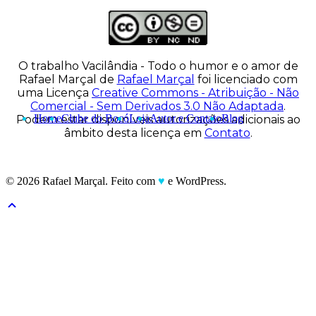
O trabalho
Vacilândia - Todo o humor e o amor de
Rafael Marçal
de
Rafael Marçal
foi licenciado com
uma Licença
Creative Commons - Atribuição - Não
Comercial - Sem Derivados 3.0 Não Adaptada
.
Home
Clube do Bocó
Loja
Autor e Contato
Blog
Podem estar disponíveis autorizações adicionais ao
âmbito desta licença em
Contato
.
© 2026 Rafael Marçal. Feito com
♥
e WordPress.