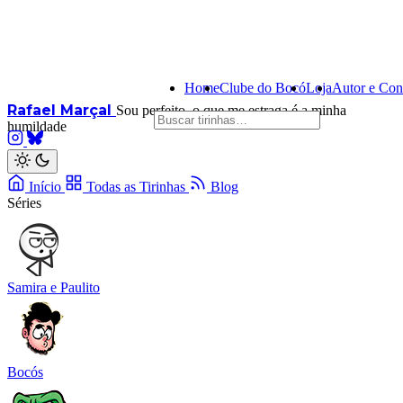
Home
Clube do Bocó
Loja
Autor e Con
Rafael Marçal
Sou perfeito, o que me estraga é a minha
humildade
Início
Todas as Tirinhas
Blog
Séries
Samira e Paulito
Bocós