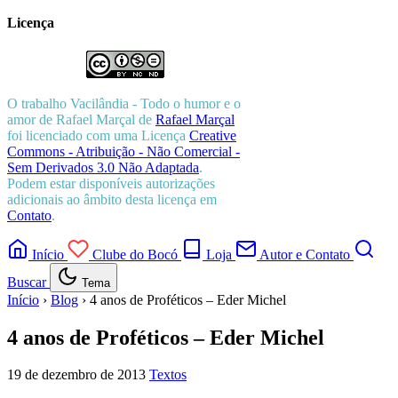
Licença
O trabalho
Vacilândia - Todo o humor e o
amor de Rafael Marçal
de
Rafael Marçal
foi licenciado com uma Licença
Creative
Commons - Atribuição - Não Comercial -
Sem Derivados 3.0 Não Adaptada
.
Podem estar disponíveis autorizações
adicionais ao âmbito desta licença em
Contato
.
Início
Clube do Bocó
Loja
Autor e Contato
Buscar
Tema
Início
›
Blog
›
4 anos de Proféticos – Eder Michel
4 anos de Proféticos – Eder Michel
19 de dezembro de 2013
Textos