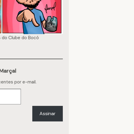
s do
Clube do Bocó
Marçal
centes por e-mail.
Assinar