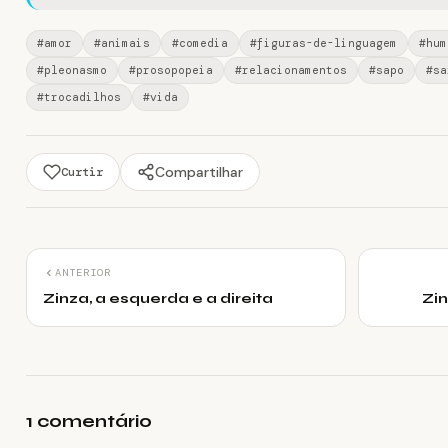
#amor
#animais
#comedia
#figuras-de-linguagem
#hum
#pleonasmo
#prosopopeia
#relacionamentos
#sapo
#sa
#trocadilhos
#vida
Compartilhar
Curtir
ANTERIOR
Zinza, a esquerda e a direita
Zin
1 comentário