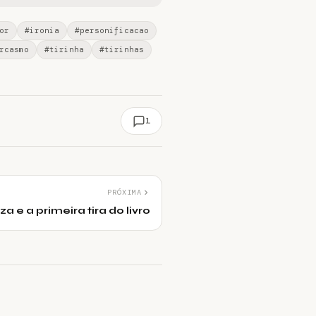
or
#ironia
#personificacao
rcasmo
#tirinha
#tirinhas
1
PRÓXIMA
za e a primeira tira do livro