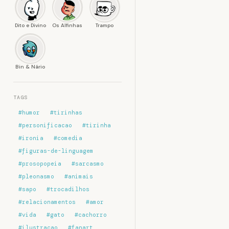
Dito e Divino
Os Alfinhas
Trampo
Bin & Nário
TAGS
#humor
#tirinhas
#personificacao
#tirinha
#ironia
#comedia
#figuras-de-linguagem
#prosopopeia
#sarcasmo
#pleonasmo
#animais
#sapo
#trocadilhos
#relacionamentos
#amor
#vida
#gato
#cachorro
#ilustracao
#fanart