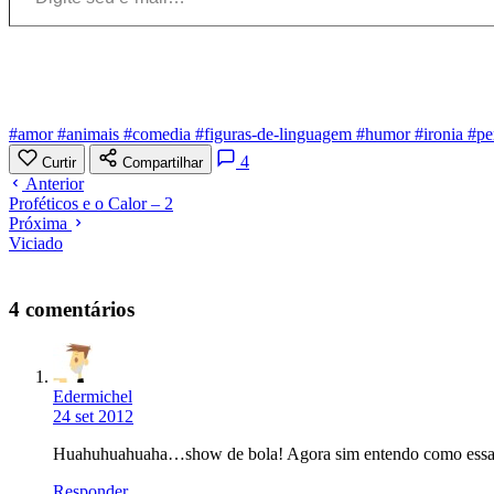
#amor
#animais
#comedia
#figuras-de-linguagem
#humor
#ironia
#pe
4
Curtir
Compartilhar
Anterior
Proféticos e o Calor – 2
Próxima
Viciado
4 comentários
Edermichel
24 set 2012
Huahuhuahuaha…show de bola! Agora sim entendo como essa 
Responder