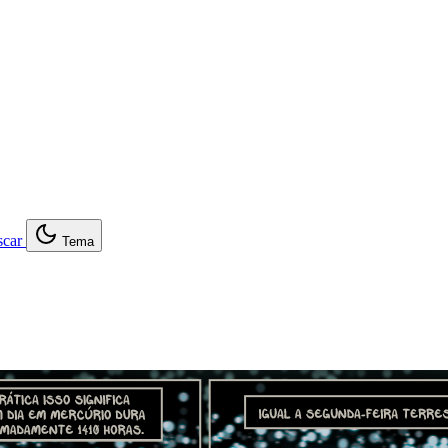
car
Tema