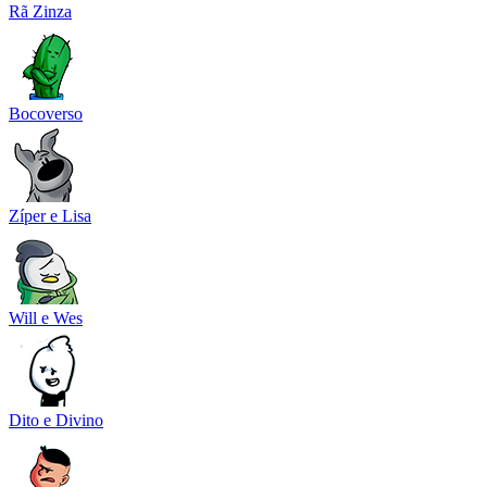
Rã Zinza
Bocoverso
Zíper e Lisa
Will e Wes
Dito e Divino