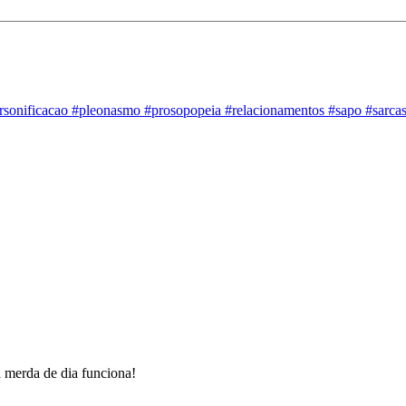
rsonificacao
#pleonasmo
#prosopopeia
#relacionamentos
#sapo
#sarc
merda de dia funciona!