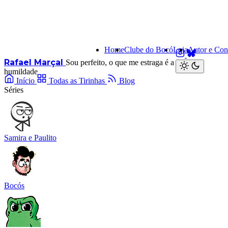
Home
Clube do Bocó
Loja
Autor e Con
Rafael Marçal
Sou perfeito, o que me estraga é a minha
humildade
Início
Todas as Tirinhas
Blog
Séries
Samira e Paulito
Bocós