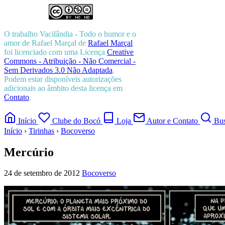
O trabalho
Vacilândia - Todo o humor e o
amor de Rafael Marçal
de
Rafael Marçal
foi licenciado com uma Licença
Creative
Commons - Atribuição - Não Comercial -
Sem Derivados 3.0 Não Adaptada
.
Podem estar disponíveis autorizações
adicionais ao âmbito desta licença em
Contato
.
Início
Clube do Bocó
Loja
Autor e Contato
Bus
Início
›
Tirinhas
›
Bocoverso
Mercúrio
24 de setembro de 2012
Bocoverso