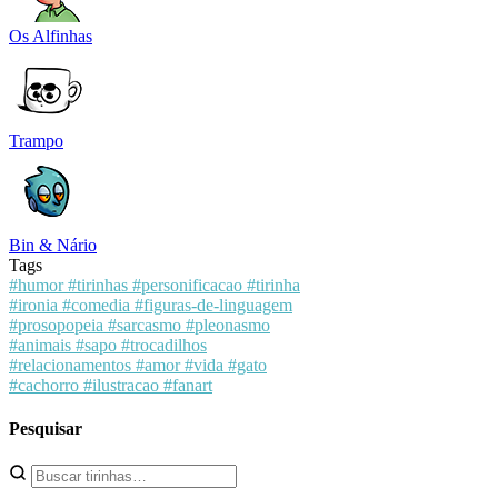
Os Alfinhas
Trampo
Bin & Nário
Tags
#humor
#tirinhas
#personificacao
#tirinha
#ironia
#comedia
#figuras-de-linguagem
#prosopopeia
#sarcasmo
#pleonasmo
#animais
#sapo
#trocadilhos
#relacionamentos
#amor
#vida
#gato
#cachorro
#ilustracao
#fanart
Pesquisar