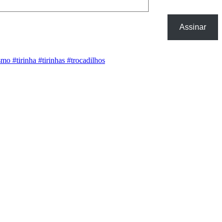
Assinar
asmo
#tirinha
#tirinhas
#trocadilhos