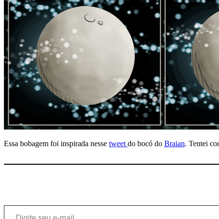
Essa bobagem foi inspirada nesse
tweet
do bocó do
Braian
. Tentei c
Digite seu e-mail…