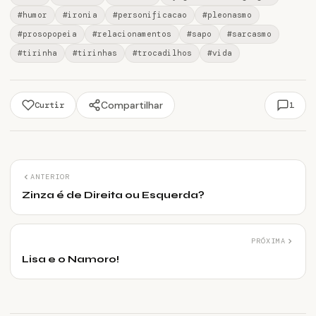
#humor
#ironia
#personificacao
#pleonasmo
#prosopopeia
#relacionamentos
#sapo
#sarcasmo
#tirinha
#tirinhas
#trocadilhos
#vida
Compartilhar
1
Curtir
ANTERIOR
Zinza é de Direita ou Esquerda?
PRÓXIMA
Lisa e o Namoro!