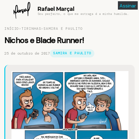
Assinar
Assinar
Rafael Marçal
Sou perfeito, o que me estraga é a minha humildade
INÍCIO
›
TIRINHAS
›
SAMIRA E PAULITO
Nichos e Blade Runner!
25 de outubro de 2017
SAMIRA E PAULITO