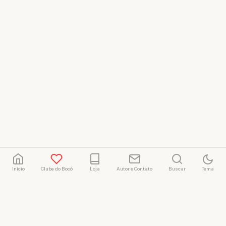
Início
Clube do Bocó
Loja
Autor e Contato
Buscar
Tema
Rafael Marçal
Rafael Marçal é de