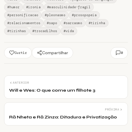
#humor
#ironia
#masculinidade-fragil
#personificacao
#pleonasmo
#prosopopeia
#relacionamentos
#sapo
#sarcasmo
#tirinha
#tirinhas
#trocadilhos
#vida
Compartilhar
0
Curtir
ANTERIOR
Will e Wes: O que come um filhote 3
PRÓXIMA
Rã Nheta e Rã Zinza: Ditadura e Privatização