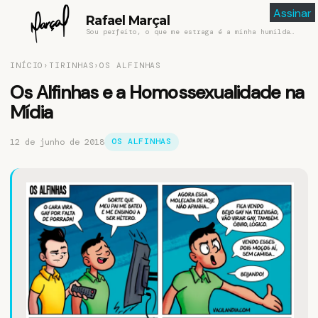
Assinar
Assinar
Rafael Marçal
Sou perfeito, o que me estraga é a minha humildade
INÍCIO
›
TIRINHAS
›
OS ALFINHAS
Os Alfinhas e a Homossexualidade na
Mídia
12 de junho de 2018
OS ALFINHAS