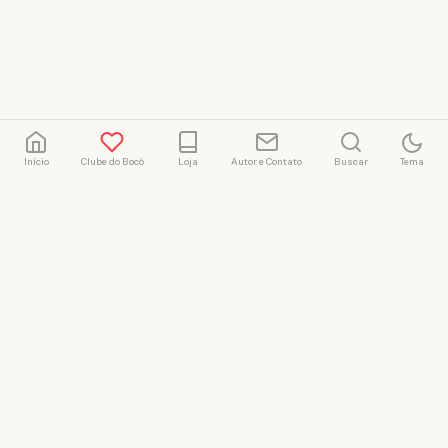
Início
Clube do Bocó
Loja
Autor e Contato
Buscar
Tema
Rafael Marçal
Rafael Marçal é de
Hortolândia – SP e faz
quadrinhos e ilustrações
desde 2009, publica seus
trabalhos no site
vacilandia.com e nas redes
sociais. Já colaborou com a
Revista MAD e licencia
tirinhas para diversos livros