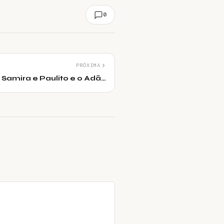
0
PRÓXIMA
Samira e Paulito e o Adão
Iturrusgarai