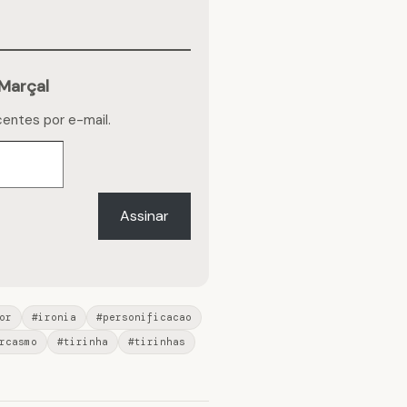
Marçal
centes por e-mail.
Assinar
or
#ironia
#personificacao
rcasmo
#tirinha
#tirinhas