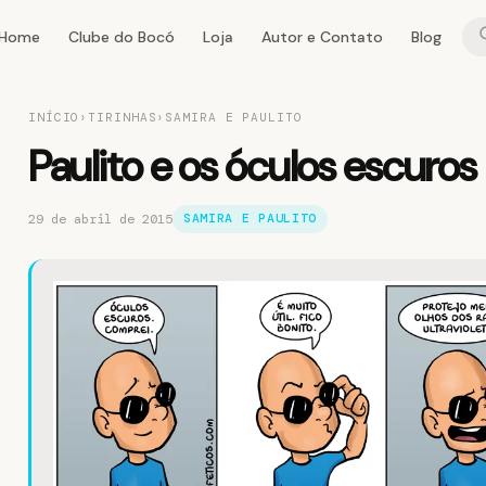
Home
Clube do Bocó
Loja
Autor e Contato
Blog
INÍCIO
›
TIRINHAS
›
SAMIRA E PAULITO
Paulito e os óculos escuros
29 de abril de 2015
SAMIRA E PAULITO