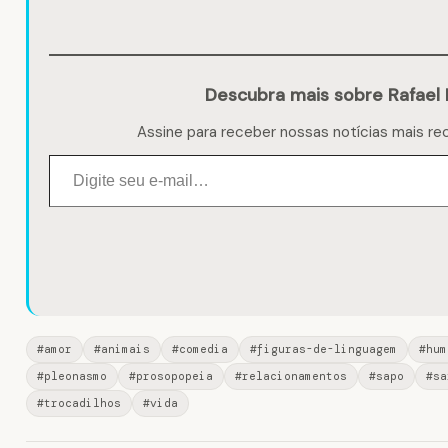
Descubra mais sobre Rafael 
Assine para receber nossas notícias mais re
Digite seu e-mail…
#amor
#animais
#comedia
#figuras-de-linguagem
#hum
#pleonasmo
#prosopopeia
#relacionamentos
#sapo
#sa
#trocadilhos
#vida