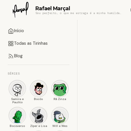
Rafael Marçal
Sou perfeito, o que me estraga é a minha humildade
Início
Todas as Tirinhas
Blog
SÉRIES
Samira e
Bocós
Rã Zinza
Paulito
Bocoverso
Zíper e Lisa
Will e Wes