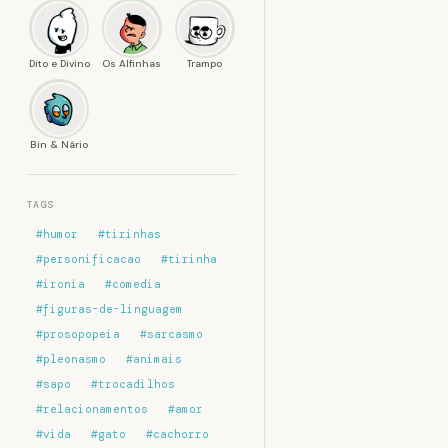
Dito e Divino
Os Alfinhas
Trampo
Bin & Nário
TAGS
#humor
#tirinhas
#personificacao
#tirinha
#ironia
#comedia
#figuras-de-linguagem
#prosopopeia
#sarcasmo
#pleonasmo
#animais
#sapo
#trocadilhos
#relacionamentos
#amor
#vida
#gato
#cachorro