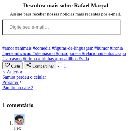
Descubra mais sobre Rafael Marçal
Assine para receber nossas notícias mais recentes por e-mail.
Digite seu e-mail…
#amor
#animais
#comedia
#figuras-de-linguagem
#humor
#ironia
#personificacao
#pleonasmo
#prosopopeia
#relacionamentos
#sapo
#sarcasmo
#tirinha
#tirinhas
#trocadilhos
#vida
1
Curtir
Compartilhar
Anterior
Samira perdeu o celular
Próxima
Paulito no café 2
1 comentário
Fex