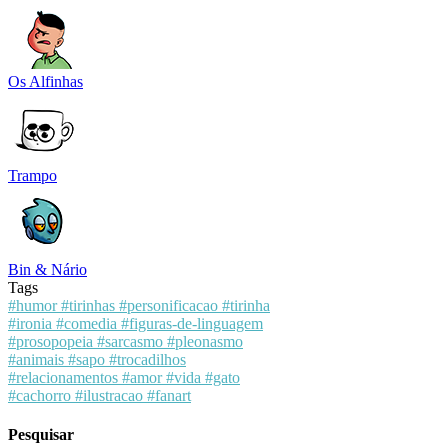
Os Alfinhas
Trampo
Bin & Nário
Tags
#humor
#tirinhas
#personificacao
#tirinha
#ironia
#comedia
#figuras-de-linguagem
#prosopopeia
#sarcasmo
#pleonasmo
#animais
#sapo
#trocadilhos
#relacionamentos
#amor
#vida
#gato
#cachorro
#ilustracao
#fanart
Pesquisar