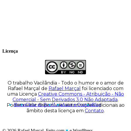
vacilandia.com e nas redes sociais. Já
colaborou com a Revista MAD e licencia
tirinhas para diversos livros didáticos por
todo o Brasil.
Licença
O trabalho
Vacilândia - Todo o humor e o amor de
Rafael Marçal
de
Rafael Marçal
foi licenciado com
uma Licença
Creative Commons - Atribuição - Não
Comercial - Sem Derivados 3.0 Não Adaptada
.
Home
Clube do Bocó
Loja
Autor e Contato
Blog
Podem estar disponíveis autorizações adicionais ao
âmbito desta licença em
Contato
.
© 2026 Rafael Marçal. Feito com
♥
e WordPress.