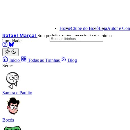
Home
Clube do Bocó
Loja
Autor e Con
Rafael Marçal
Sou perfeito, o que me estraga é a minha
humildade
Início
Todas as Tirinhas
Blog
Séries
Samira e Paulito
Bocós