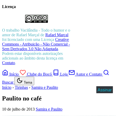
Licença
O trabalho
Vacilândia - Todo o humor e o
amor de Rafael Marçal
de
Rafael Marçal
foi licenciado com uma Licença
Creative
Commons - Atribuição - Não Comercial -
Sem Derivados 3.0 Não Adaptada
.
Podem estar disponíveis autorizações
adicionais ao âmbito desta licença em
Contato
.
Início
Clube do Bocó
Loja
Autor e Contato
Buscar
Tema
Início
›
Tirinhas
›
Samira e Paulito
Assinar
Paulito no café
10 de julho de 2013
Samira e Paulito