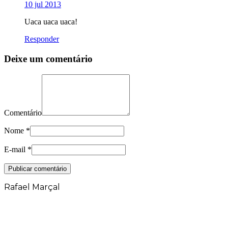
10 jul 2013
Uaca uaca uaca!
Responder
Deixe um comentário
Comentário
Nome
*
E-mail
*
Rafael Marçal
Rafael Marçal é de Hortolândia – SP e faz
quadrinhos e ilustrações desde 2009,
publica seus trabalhos no site