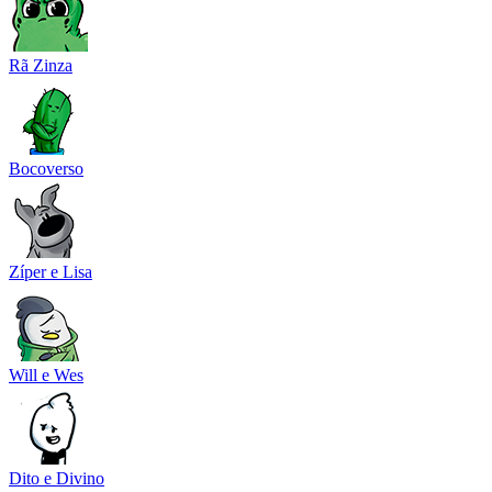
Rã Zinza
Bocoverso
Zíper e Lisa
Will e Wes
Dito e Divino