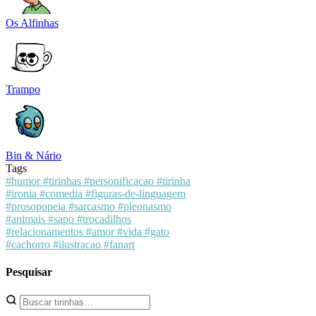
Os Alfinhas
Trampo
Bin & Nário
Tags
#humor
#tirinhas
#personificacao
#tirinha
#ironia
#comedia
#figuras-de-linguagem
#prosopopeia
#sarcasmo
#pleonasmo
#animais
#sapo
#trocadilhos
#relacionamentos
#amor
#vida
#gato
#cachorro
#ilustracao
#fanart
Pesquisar