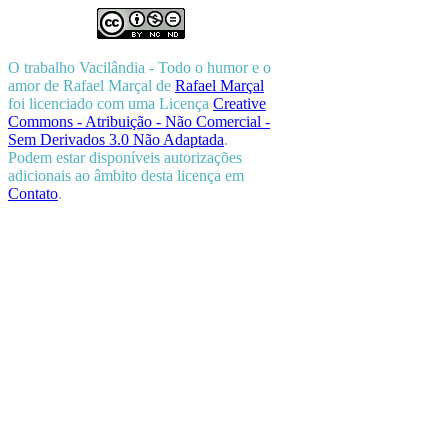
O trabalho
Vacilândia - Todo o humor e o
amor de Rafael Marçal
de
Rafael Marçal
foi licenciado com uma Licença
Creative
Commons - Atribuição - Não Comercial -
Sem Derivados 3.0 Não Adaptada
.
Podem estar disponíveis autorizações
adicionais ao âmbito desta licença em
Contato
.