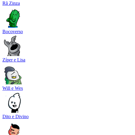
Rã Zinza
Bocoverso
Zíper e Lisa
Will e Wes
Dito e Divino