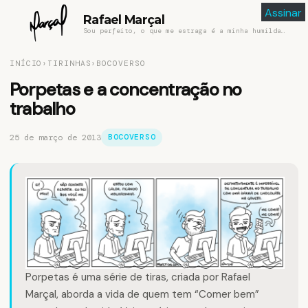
Assinar
Assinar
Rafael Marçal
Sou perfeito, o que me estraga é a minha humildade
INÍCIO
›
TIRINHAS
›
BOCOVERSO
Porpetas e a concentração no
trabalho
25 de março de 2013
BOCOVERSO
Porpetas
é uma série de tiras, criada por
Rafael
Marçal
, aborda a vida de quem tem “Comer bem”