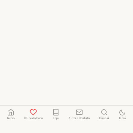
Início
Clube do Bocó
Loja
Autor e Contato
Buscar
Tema