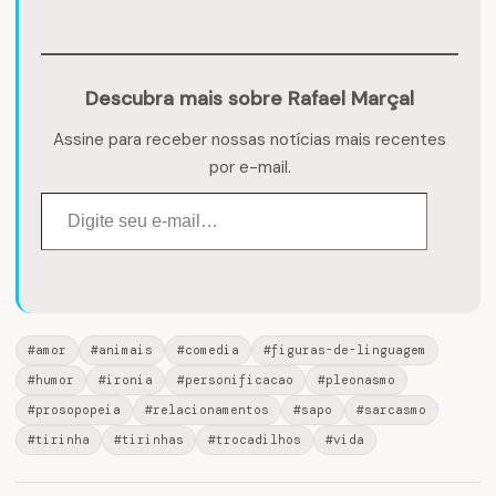
Descubra mais sobre Rafael Marçal
Assine para receber nossas notícias mais recentes
por e-mail.
Digite seu e-mail…
#amor
#animais
#comedia
#figuras-de-linguagem
#humor
#ironia
#personificacao
#pleonasmo
#prosopopeia
#relacionamentos
#sapo
#sarcasmo
#tirinha
#tirinhas
#trocadilhos
#vida