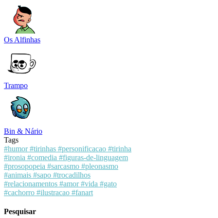
Os Alfinhas
Trampo
Bin & Nário
Tags
#humor
#tirinhas
#personificacao
#tirinha
#ironia
#comedia
#figuras-de-linguagem
#prosopopeia
#sarcasmo
#pleonasmo
#animais
#sapo
#trocadilhos
#relacionamentos
#amor
#vida
#gato
#cachorro
#ilustracao
#fanart
Pesquisar