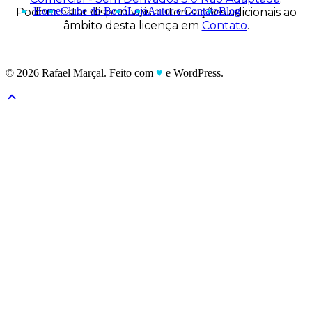
Home
Clube do Bocó
Loja
Autor e Contato
Blog
Podem estar disponíveis autorizações adicionais ao
âmbito desta licença em
Contato
.
© 2026 Rafael Marçal. Feito com
♥
e WordPress.