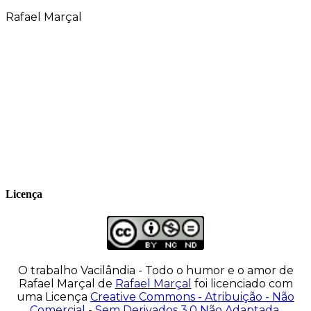
Rafael Marçal
Rafael Marçal é de Hortolândia – SP e faz
quadrinhos e ilustrações desde 2009,
publica seus trabalhos no site
vacilandia.com e nas redes sociais. Já
colaborou com a Revista MAD e licencia
tirinhas para diversos livros didáticos por
todo o Brasil.
Licença
O trabalho
Vacilândia - Todo o humor e o amor de
Rafael Marçal
de
Rafael Marçal
foi licenciado com
uma Licença
Creative Commons - Atribuição - Não
Comercial - Sem Derivados 3.0 Não Adaptada
.