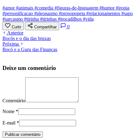
#amor
#animais
#comedia
#figuras-de-linguagem
#humor
#ironia
#personificacao
#pleonasmo
#prosopopeia
#relacionamentos
#sapo
#sarcasmo
#tirinha
#tirinhas
#trocadilhos
#vida
0
Curtir
Compartilhar
Anterior
Bocós e o dia das bruxas
Próxima
Bocó e a Guru das Finanças
Deixe um comentário
Comentário
Nome
*
E-mail
*