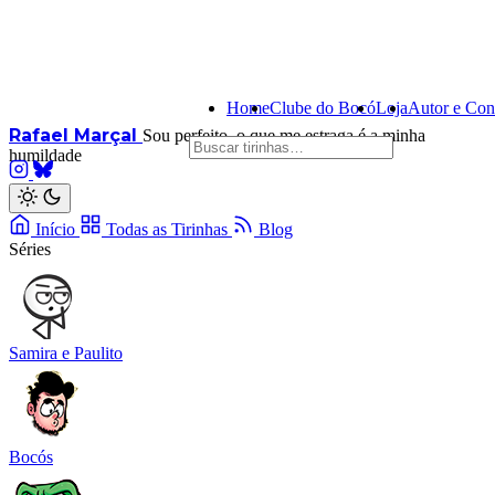
Home
Clube do Bocó
Loja
Autor e Con
Rafael Marçal
Sou perfeito, o que me estraga é a minha
humildade
Início
Todas as Tirinhas
Blog
Séries
Samira e Paulito
Bocós