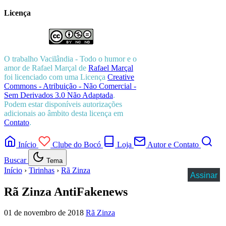
Licença
O trabalho
Vacilândia - Todo o humor e o
amor de Rafael Marçal
de
Rafael Marçal
foi licenciado com uma Licença
Creative
Commons - Atribuição - Não Comercial -
Sem Derivados 3.0 Não Adaptada
.
Podem estar disponíveis autorizações
adicionais ao âmbito desta licença em
Contato
.
Início
Clube do Bocó
Loja
Autor e Contato
Buscar
Tema
Início
›
Tirinhas
›
Rã Zinza
Assinar
Rã Zinza AntiFakenews
01 de novembro de 2018
Rã Zinza