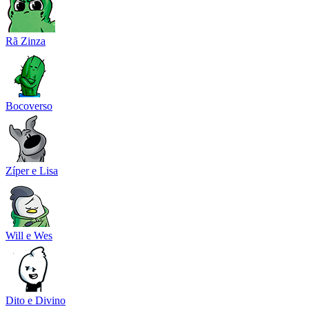
Rã Zinza
Bocoverso
Zíper e Lisa
Will e Wes
Dito e Divino