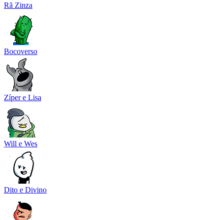
Rã Zinza
Bocoverso
Zíper e Lisa
Will e Wes
Dito e Divino