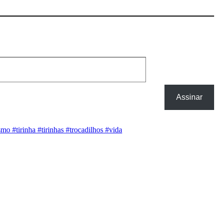
Assinar
asmo
#tirinha
#tirinhas
#trocadilhos
#vida