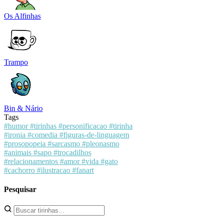
Os Alfinhas
Trampo
Bin & Nário
Tags
#humor
#tirinhas
#personificacao
#tirinha
#ironia
#comedia
#figuras-de-linguagem
#prosopopeia
#sarcasmo
#pleonasmo
#animais
#sapo
#trocadilhos
#relacionamentos
#amor
#vida
#gato
#cachorro
#ilustracao
#fanart
Pesquisar