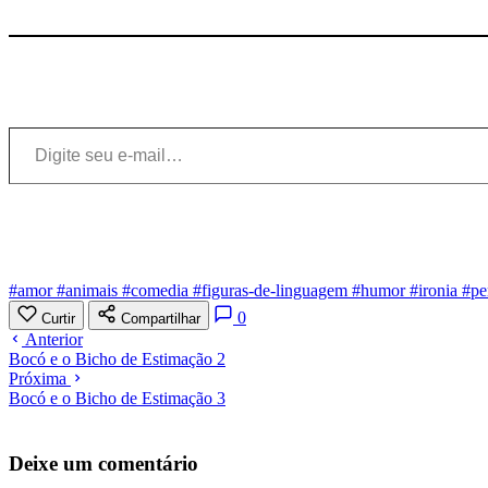
Digite seu e-mail…
#amor
#animais
#comedia
#figuras-de-linguagem
#humor
#ironia
#pe
0
Curtir
Compartilhar
Anterior
Bocó e o Bicho de Estimação 2
Próxima
Bocó e o Bicho de Estimação 3
Deixe um comentário