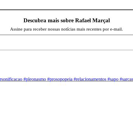
Descubra mais sobre Rafael Marçal
Assine para receber nossas notícias mais recentes por e-mail.
rsonificacao
#pleonasmo
#prosopopeia
#relacionamentos
#sapo
#sarc