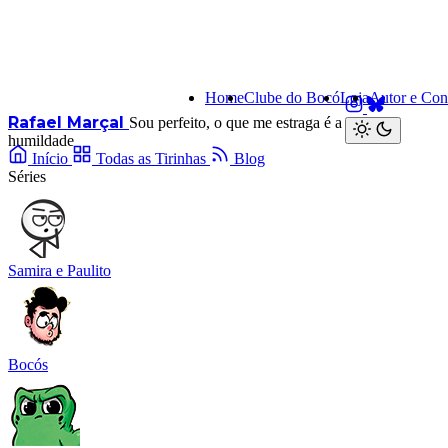
Home
Clube do Bocó
Loja
Autor e Con
Rafael Marçal
Sou perfeito, o que me estraga é a minha
humildade
Início
Todas as Tirinhas
Blog
Séries
Samira e Paulito
Bocós