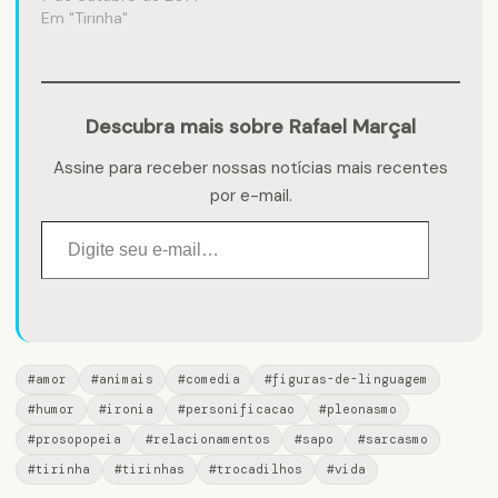
Em "Tirinha"
Descubra mais sobre Rafael Marçal
Assine para receber nossas notícias mais recentes
por e-mail.
Digite seu e-mail…
#amor
#animais
#comedia
#figuras-de-linguagem
#humor
#ironia
#personificacao
#pleonasmo
#prosopopeia
#relacionamentos
#sapo
#sarcasmo
#tirinha
#tirinhas
#trocadilhos
#vida