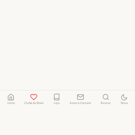
Início
Clube do Bocó
Loja
Autor e Contato
Buscar
Tema
Rafael Marçal
Rafael Marçal é de