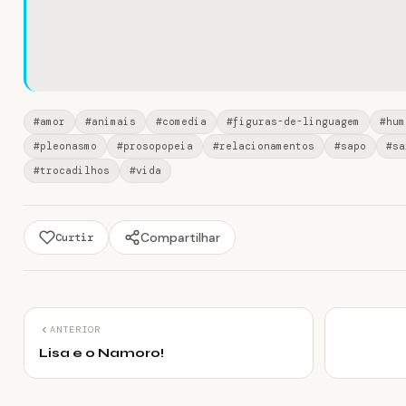
#amor
#animais
#comedia
#figuras-de-linguagem
#hum
#pleonasmo
#prosopopeia
#relacionamentos
#sapo
#sa
#trocadilhos
#vida
Compartilhar
Curtir
ANTERIOR
Lisa e o Namoro!