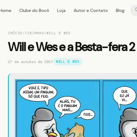
Home
Clube do Bocó
Loja
Autor e Contato
Blog
INÍCIO
›
TIRINHAS
›
WILL E WES
Will e Wes e a Besta-fera 2
27 de outubro de 2017
WILL E WES