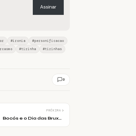
Assinar
or
#ironia
#personificacao
rcasmo
#tirinha
#tirinhas
0
PRÓXIMA
Bocós e o Dia das Bruxas
(Halloween)