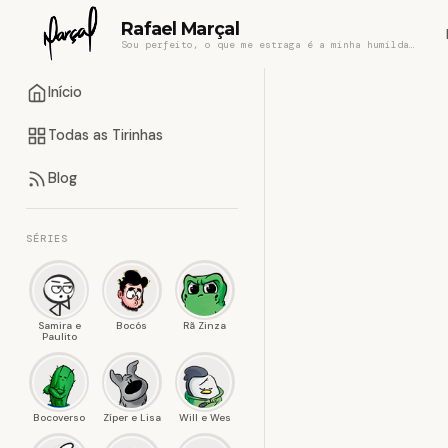
Rafael Marçal
Sou perfeito, o que me estraga é a minha humildade
Início
Todas as Tirinhas
Blog
SÉRIES
Samira e
Bocós
Rã Zinza
Paulito
Bocoverso
Zíper e Lisa
Will e Wes