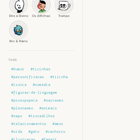
Dito e Divino
Os Alfinhas
Trampo
Bin & Nário
TAGS
#humor
#tirinhas
#personificacao
#tirinha
#ironia
#comedia
#figuras-de-linguagem
#prosopopeia
#sarcasmo
#pleonasmo
#animais
#sapo
#trocadilhos
#relacionamentos
#amor
#vida
#gato
#cachorro
#ilustracao
#fanart