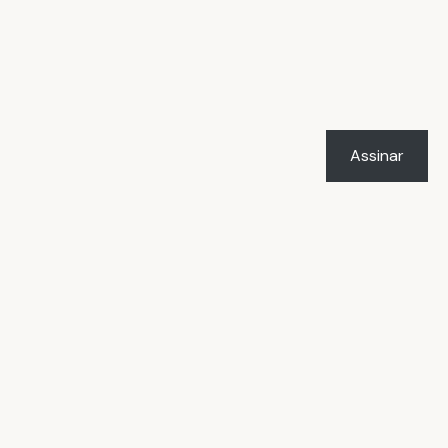
Assinar
LICENÇA
O trabalho
Vacilândia - Todo o humor e
o amor de Rafael Marçal
de
Rafael Marçal
foi licenciado com uma Licença