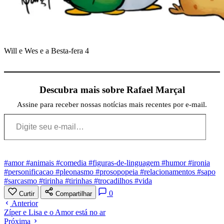
Will e Wes e a Besta-fera 4
Descubra mais sobre Rafael Marçal
Assine para receber nossas notícias mais recentes por e-mail.
Digite seu e-mail…
#amor
#animais
#comedia
#figuras-de-linguagem
#humor
#ironia
#personificacao
#pleonasmo
#prosopopeia
#relacionamentos
#sapo
#sarcasmo
#tirinha
#tirinhas
#trocadilhos
#vida
0
Curtir
Compartilhar
Anterior
Zíper e Lisa e o Amor está no ar
Próxima