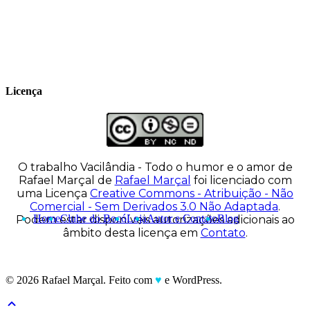
tirinhas para diversos livros didáticos por
todo o Brasil.
Licença
O trabalho
Vacilândia - Todo o humor e o amor de
Rafael Marçal
de
Rafael Marçal
foi licenciado com
uma Licença
Creative Commons - Atribuição - Não
Comercial - Sem Derivados 3.0 Não Adaptada
.
Home
Clube do Bocó
Loja
Autor e Contato
Blog
Podem estar disponíveis autorizações adicionais ao
âmbito desta licença em
Contato
.
© 2026 Rafael Marçal. Feito com
♥
e WordPress.