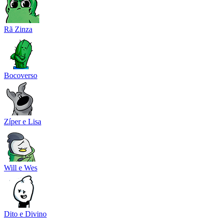
Rã Zinza
Bocoverso
Zíper e Lisa
Will e Wes
Dito e Divino