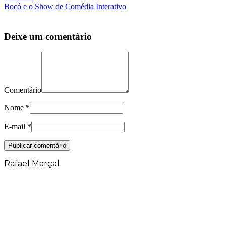
Bocó e o Show de Comédia Interativo
Deixe um comentário
Comentário
Nome
*
E-mail
*
Rafael Marçal
Rafael Marçal é de Hortolândia – SP e faz
quadrinhos e ilustrações desde 2009,
publica seus trabalhos no site
vacilandia.com e nas redes sociais. Já
colaborou com a Revista MAD e licencia