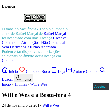
Licença
O trabalho
Vacilândia - Todo o humor e o
amor de Rafael Marçal
de
Rafael Marçal
foi licenciado com uma Licença
Creative
Commons - Atribuição - Não Comercial -
Sem Derivados 3.0 Não Adaptada
.
Podem estar disponíveis autorizações
adicionais ao âmbito desta licença em
Contato
.
Início
Clube do Bocó
Loja
Autor e Contato
Buscar
Tema
Início
›
Tirinhas
›
Will e Wes
Assinar
Will e Wes e a Besta-fera 4
24 de novembro de 2017
Will e Wes