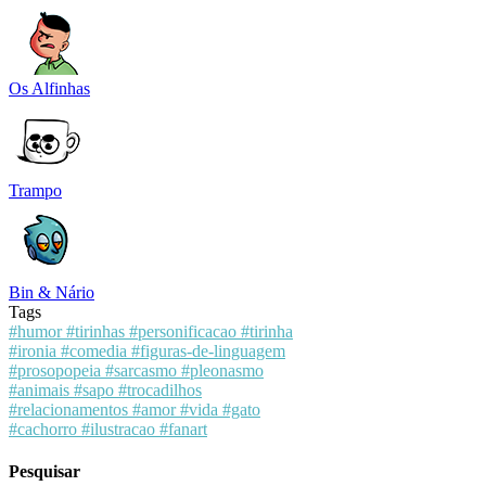
Os Alfinhas
Trampo
Bin & Nário
Tags
#humor
#tirinhas
#personificacao
#tirinha
#ironia
#comedia
#figuras-de-linguagem
#prosopopeia
#sarcasmo
#pleonasmo
#animais
#sapo
#trocadilhos
#relacionamentos
#amor
#vida
#gato
#cachorro
#ilustracao
#fanart
Pesquisar