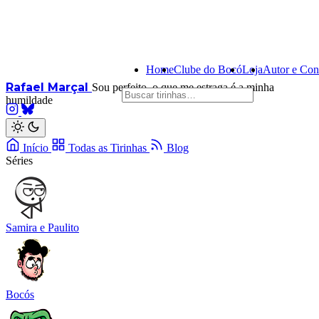
Home
Clube do Bocó
Loja
Autor e Con
Rafael Marçal
Sou perfeito, o que me estraga é a minha
humildade
Início
Todas as Tirinhas
Blog
Séries
Samira e Paulito
Bocós