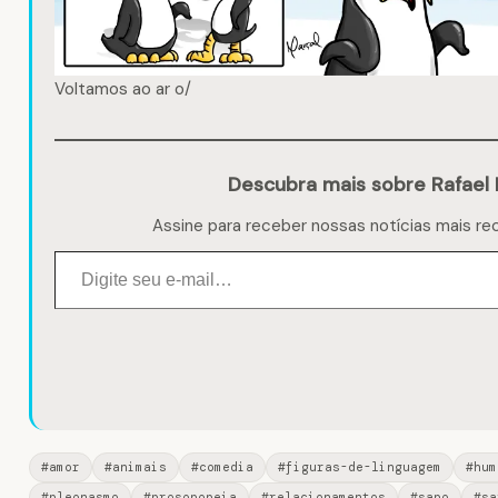
Voltamos ao ar o/
Descubra mais sobre Rafael 
Assine para receber nossas notícias mais re
Digite seu e-mail…
#amor
#animais
#comedia
#figuras-de-linguagem
#hum
#pleonasmo
#prosopopeia
#relacionamentos
#sapo
#sa