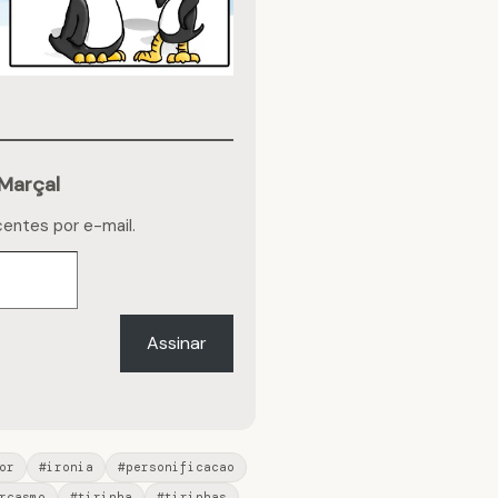
Marçal
centes por e-mail.
Assinar
or
#ironia
#personificacao
rcasmo
#tirinha
#tirinhas