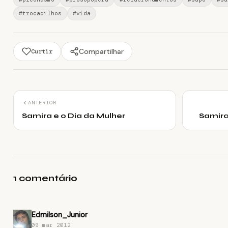
#trocadilhos
#vida
Compartilhar
Curtir
ANTERIOR
Samira e o Dia da Mulher
Samira
1 comentário
Edmilson_Junior
09 mar 2012