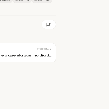
1
PRÓXIMA
 e o que ela quer no dia da
mulher