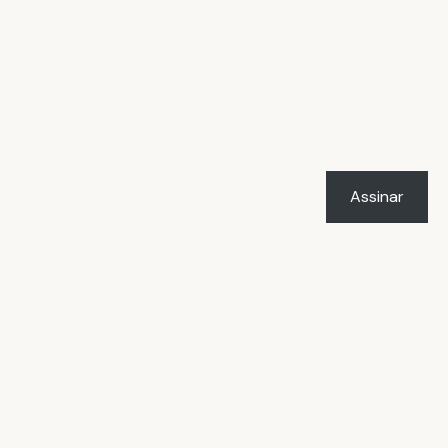
Assinar
LICENÇA
O trabalho
Vacilândia - Todo o humor e
o amor de Rafael Marçal
de
Rafael Marçal