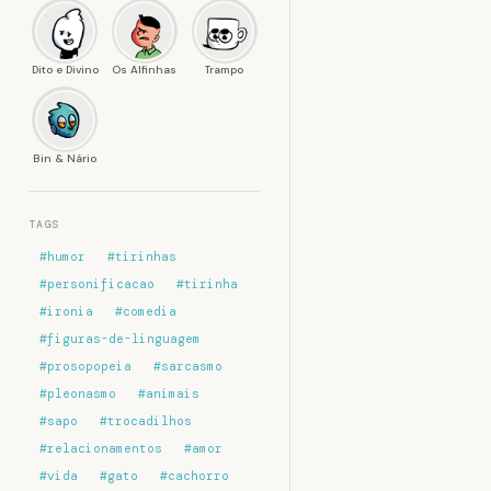
Dito e Divino
Os Alfinhas
Trampo
Bin & Nário
TAGS
#humor
#tirinhas
#personificacao
#tirinha
#ironia
#comedia
#figuras-de-linguagem
#prosopopeia
#sarcasmo
#pleonasmo
#animais
#sapo
#trocadilhos
#relacionamentos
#amor
#vida
#gato
#cachorro