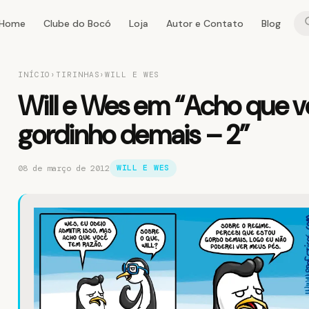
Home
Clube do Bocó
Loja
Autor e Contato
Blog
INÍCIO
›
TIRINHAS
›
WILL E WES
Will e Wes em “Acho que v
gordinho demais – 2”
08 de março de 2012
WILL E WES