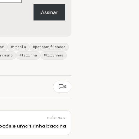
Assinar
or
#ironia
#personificacao
rcasmo
#tirinha
#tirinhas
0
PRÓXIMA
ocós e uma tirinha bacana