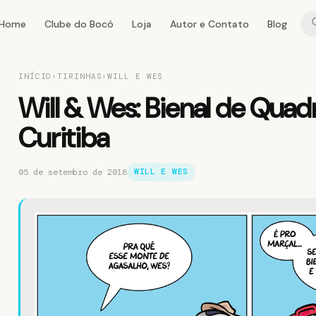
Home
Clube do Bocó
Loja
Autor e Contato
Blog
INÍCIO
›
TIRINHAS
›
WILL E WES
Will & Wes: Bienal de Quad
Curitiba
05 de setembro de 2018
WILL E WES