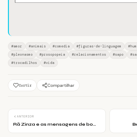
#amor
#animais
#comedia
#figuras-de-linguagem
#hum
#pleonasmo
#prosopopeia
#relacionamentos
#sapo
#sa
#trocadilhos
#vida
Compartilhar
Curtir
ANTERIOR
Rã Zinza e as mensagens de bom
B
dia