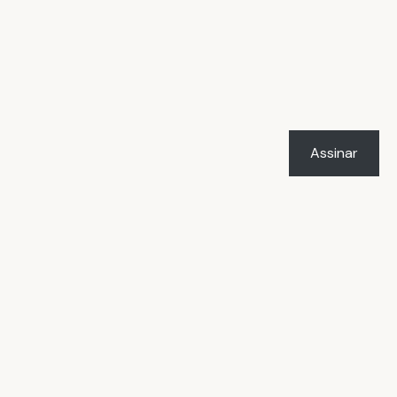
Assinar
LICENÇA
O trabalho
Vacilândia - Todo o humor e
o amor de Rafael Marçal
de
Rafael Marçal
foi licenciado com uma Licença