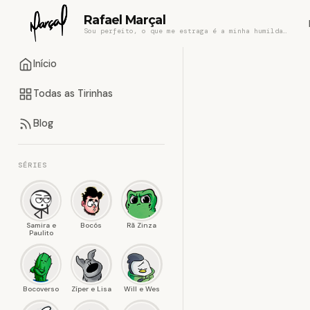
Rafael Marçal
Sou perfeito, o que me estraga é a minha humildade
Início
Todas as Tirinhas
Blog
SÉRIES
Samira e
Bocós
Rã Zinza
Paulito
Bocoverso
Zíper e Lisa
Will e Wes