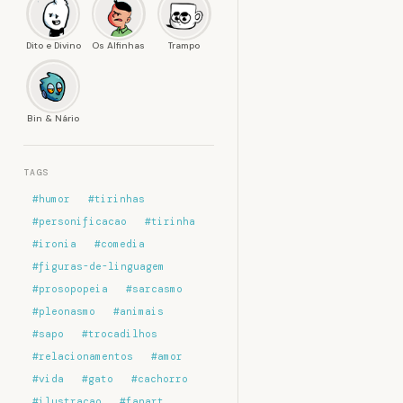
Dito e Divino
Os Alfinhas
Trampo
Bin & Nário
TAGS
#humor
#tirinhas
#personificacao
#tirinha
#ironia
#comedia
#figuras-de-linguagem
#prosopopeia
#sarcasmo
#pleonasmo
#animais
#sapo
#trocadilhos
#relacionamentos
#amor
#vida
#gato
#cachorro
#ilustracao
#fanart