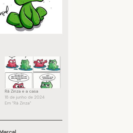
Rã Zinza e a casa
18 de junho de 2024
Em "Rã Zinza"
Marçal