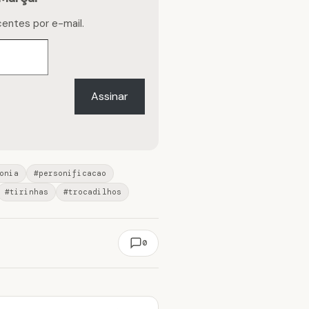
centes por e-mail.
Assinar
onia
#personificacao
#tirinhas
#trocadilhos
0