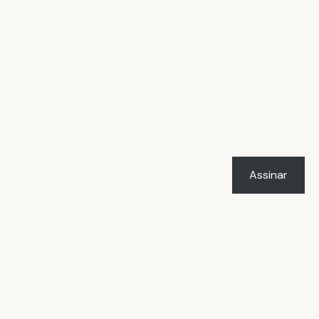
Assinar
LICENÇA
O trabalho
Vacilândia - Todo o humor e