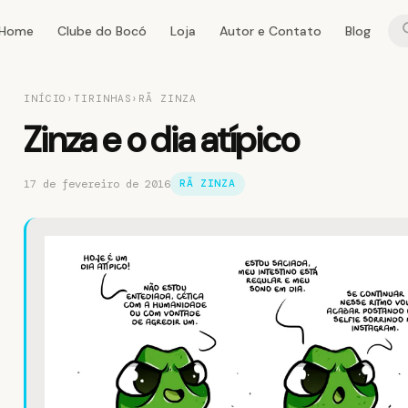
Home
Clube do Bocó
Loja
Autor e Contato
Blog
INÍCIO
›
TIRINHAS
›
RÃ ZINZA
Zinza e o dia atípico
17 de fevereiro de 2016
RÃ ZINZA