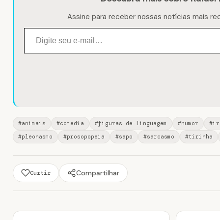
Assine para receber nossas notícias mais re
Digite seu e-mail…
#animais
#comedia
#figuras-de-linguagem
#humor
#ir
#pleonasmo
#prosopopeia
#sapo
#sarcasmo
#tirinha
Compartilhar
Curtir