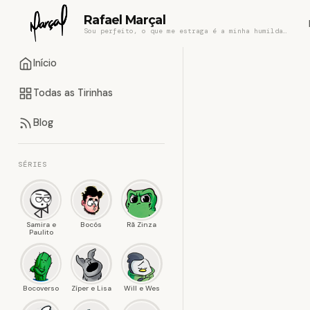
Rafael Marçal
Sou perfeito, o que me estraga é a minha humildade
Início
Todas as Tirinhas
Blog
SÉRIES
Samira e
Bocós
Rã Zinza
Paulito
Bocoverso
Zíper e Lisa
Will e Wes