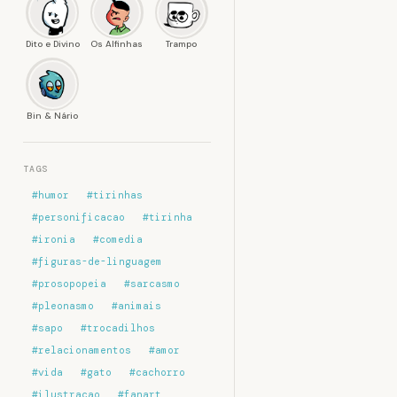
Dito e Divino
Os Alfinhas
Trampo
Bin & Nário
TAGS
#humor
#tirinhas
#personificacao
#tirinha
#ironia
#comedia
#figuras-de-linguagem
#prosopopeia
#sarcasmo
#pleonasmo
#animais
#sapo
#trocadilhos
#relacionamentos
#amor
#vida
#gato
#cachorro
#ilustracao
#fanart