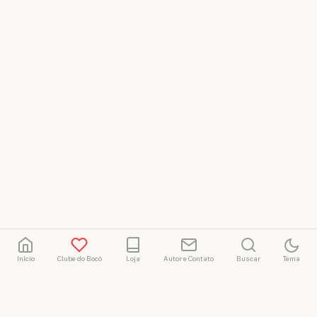
Início
Clube do Bocó
Loja
Autor e Contato
Buscar
Tema
Rafael Marçal