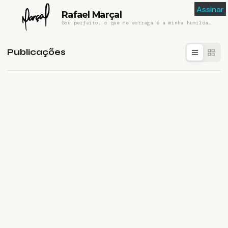
Assinar
Rafael Marçal
Sou perfeito, o que me estraga é a minha humildade
Publicações